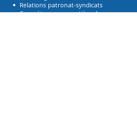
Relations patronat-syndicats
Compétences en matière de
communication et de résolution de
problèmes
Gestion des cas d'invalidité
Coordination du retour au travail
Santé, aspects psychosociaux,
prévention, aspects fonctionnels des
invalidités
Activités de gestion et d'évaluation de
programmes
Conduite éthique et professionnelle