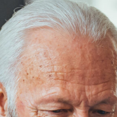
Audit
RH
Conseillers en avantages sociaux
Portail
Blog
Référence