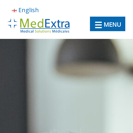
English
MENU
À Propos
Directeur médical virtuel