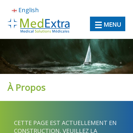
English
MENU
À Propos
À Propos
Directeur médical virtuel
CETTE PAGE EST ACTUELLEMENT EN
CONSTRUCTION. VEUILLEZ LA